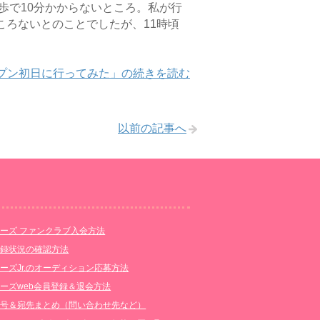
歩で10分かからないところ。私が行
ころないとのことでしたが、11時頃
ープン初日に行ってみた」の続きを読む
以前の記事へ
ーズ ファンクラブ入会方法
登録状況の確認方法
ーズJr.のオーディション応募方法
ーズweb会員登録＆退会方法
番号＆宛先まとめ（問い合わせ先など）