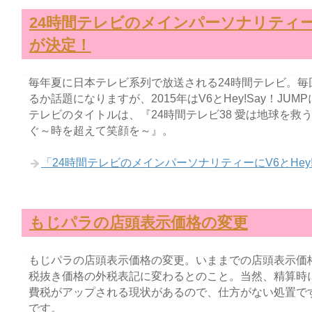
24時間テレビのメインパーソナリティーにV
が決定！
毎年夏に日本テレビ系列で放送される24時間テレビ。
るか話題になりますが、2015年はV6とHey!Say！JU
テレビのタイトルは、『24時間テレビ38 愛は地球を
ぐ～時を超えて笑顔を～』。
「24時間テレビのメインパーソナリティーにV6とHey
もじパラの店頭表示価格の変更
もじパラの店頭表示価格の変更。いままでの店頭表示価
税抜き価格の外税表記に変わるとのこと。当然、精算時
費税がアップされる現状があるので、仕方がない処置で
です。