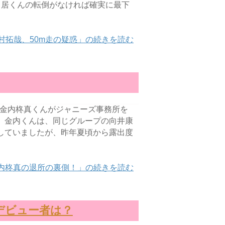
中居くんの転倒がなければ確実に最下
村拓哉、50m走の疑惑」の続きを読む
ー・金内柊真くんがジャニーズ事務所を
。金内くんは、同じグループの向井康
していましたが、昨年夏頃から露出度
 金内柊真の退所の裏側！」の続きを読む
期デビュー者は？