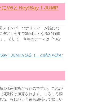
6とHey!Say！JUMP
毎回メインパーソナリティーが誰にな
MPに決定！今年で38回目となる24時間
救う』。そして、今年のテーマは『つな
!Say！JUMPが決定！」の続きを読む
格は税込価格だったのですが、これが
に消費税は加算されます。ころころ消
すね。もじパラ今後も頑張って欲しい