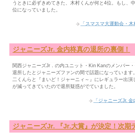
うときに必ずきめてきた、木村くんが何と4位。もし、
位になっていました。
「スマスマ大運動会・木
ジャニーズJr. 金内柊真の退所の裏側！
関西ジャニーズJr．の内ユニット・Kin Kanのメンバ
退所したとジャニーズファンの間で話題になっています
二くんらと『まいど！ジャーニィ～』にレギュラー出演
が減ってきていたので退所疑惑がでていました。
「ジャニーズJr.
ジャニーズJr. 『Jr.大賞』が決定！次