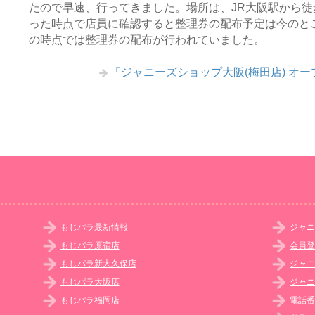
たので早速、行ってきました。場所は、JR大阪駅から徒
った時点で店員に確認すると整理券の配布予定は今のと
の時点では整理券の配布が行われていました。
「ジャニーズショップ大阪(梅田店) オ
もじパラ最新情報
ジャニ
もじパラ原宿店
会員
もじパラ新大久保店
ジャニ
もじパラ大阪店
ジャニ
もじパラ福岡店
電話